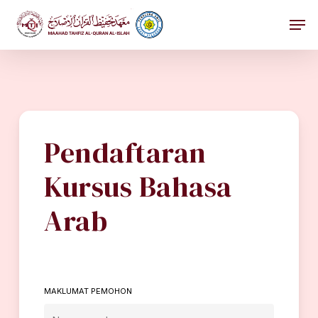
Skip
Men
to
main
Close
content
Menu
Pendaftaran
Kursus Bahasa
Arab
MAKLUMAT PEMOHON