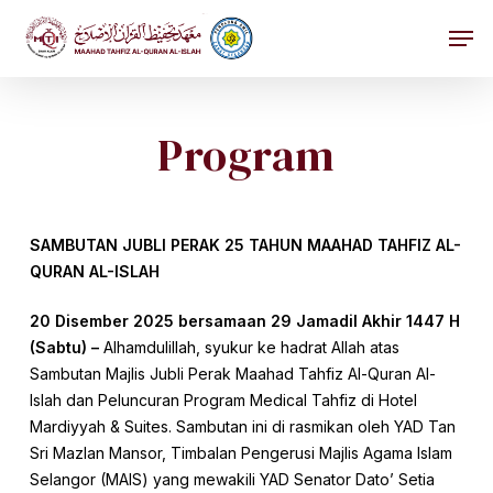
Skip
Men
to
main
Close
content
Menu
Program
SAMBUTAN JUBLI PERAK 25 TAHUN MAAHAD TAHFIZ AL-
QURAN AL-ISLAH
20 Disember 2025 bersamaan 29 Jamadil Akhir 1447 H
(Sabtu) –
Alhamdulillah, syukur ke hadrat Allah atas
Sambutan Majlis Jubli Perak Maahad Tahfiz Al-Quran Al-
Islah dan Peluncuran Program Medical Tahfiz di Hotel
Mardiyyah & Suites. Sambutan ini di rasmikan oleh YAD Tan
Sri Mazlan Mansor, Timbalan Pengerusi Majlis Agama Islam
Selangor (MAIS) yang mewakili YAD Senator Dato’ Setia